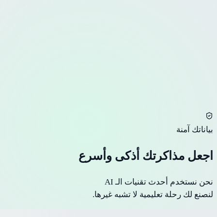
AF
أحمد الفارس
المستوى: متقدم
تقدم المذاكرة
75/100 سؤال
السرعة
1.2s
الدقة
94%
بياناتك آمنة
اجعل مذاكرتك أذكى وأسرع
نحن نستخدم أحدث تقنيات الـ AI
لنصنع لك رحلة تعليمية لا تشبه غيرها.